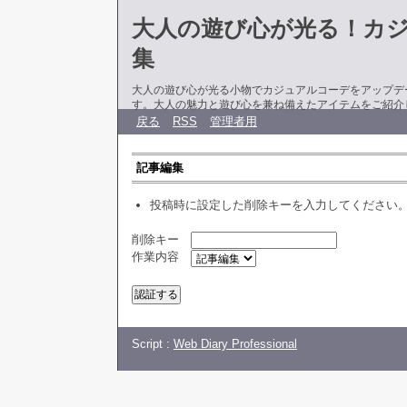
大人の遊び心が光る！カ
集
大人の遊び心が光る小物でカジュアルコーデをアップデ
す。大人の魅力と遊び心を兼ね備えたアイテムをご紹介
戻る
RSS
管理者用
記事編集
投稿時に設定した削除キーを入力してください
削除キー
作業内容
Script :
Web Diary Professional