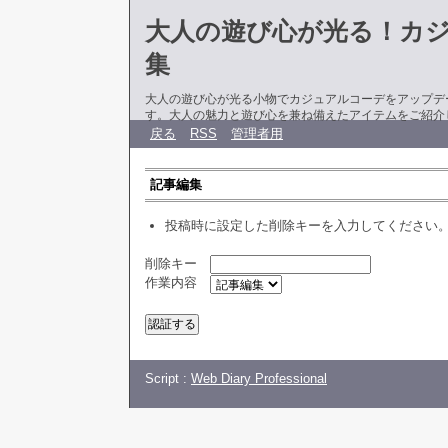
大人の遊び心が光る！カ
集
大人の遊び心が光る小物でカジュアルコーデをアップデ
す。大人の魅力と遊び心を兼ね備えたアイテムをご紹介
戻る
RSS
管理者用
記事編集
投稿時に設定した削除キーを入力してください
削除キー
作業内容
Script :
Web Diary Professional