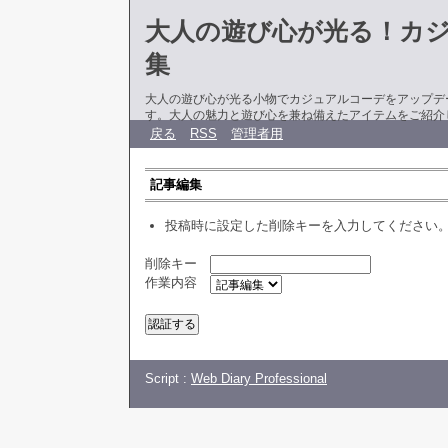
大人の遊び心が光る！カ
集
大人の遊び心が光る小物でカジュアルコーデをアップデ
す。大人の魅力と遊び心を兼ね備えたアイテムをご紹介
戻る
RSS
管理者用
記事編集
投稿時に設定した削除キーを入力してください
削除キー
作業内容
Script :
Web Diary Professional