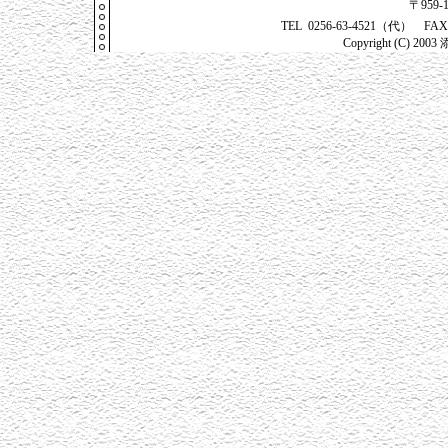
〒959-
TEL 0256-63-4521（代） FAX 0
Copyright (C) 200