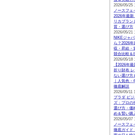
2026/05/25 
ノースフェ
2026年最
リカブラン
質・選び方
2026/05/21 
NIKEジャ
ら？2026
収・昇給・
競合比較＆
2026/05/18 
【2026年
折り財布 
ない選び方
｜人気色・
徹底解説
2026/05/11 
プラダ ビジ
ズ：プロの
選び方・価
め＆賢い購
2026/05/07 
ノースフェ
徹底ガイド