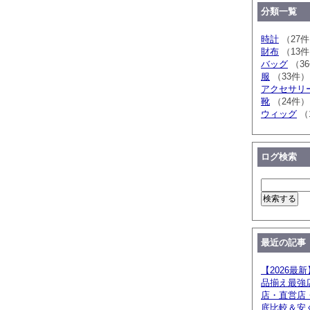
分類一覧
時計
（27
財布
（13
バッグ
（3
服
（33件）
アクセサリ
靴
（24件）
ウィッグ
（
ログ検索
最近の記事
【2026最
品揃え最強
店・直営店
底比較＆安