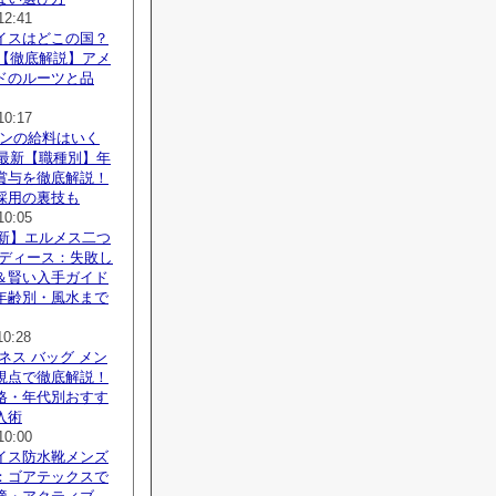
12:41
イスはどこの国？
新【徹底解説】アメ
ドのルーツと品
10:17
パンの給料はいく
年最新【職種別】年
賞与を徹底解説！
採用の裏技も
10:05
最新】エルメス二つ
レディース：失敗し
＆賢い入手ガイド
年齢別・風水まで
10:28
ネス バッグ メン
視点で徹底解説！
格・年代別おすす
入術
10:00
イス防水靴メンズ
：ゴアテックスで