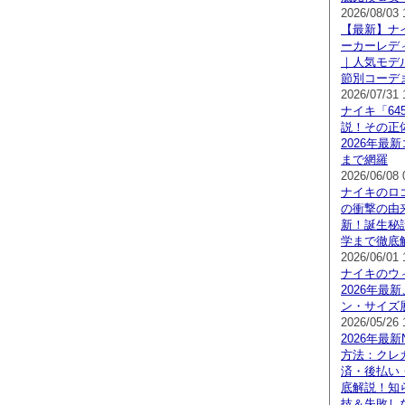
2026/08/03 
【最新】ナ
ーカーレデ
｜人気モデ
節別コーデ
2026/07/31 
ナイキ「64
説！その正
2026年最
まで網羅
2026/06/08 
ナイキのロ
の衝撃の由来
新！誕生秘
学まで徹底
2026/06/01 
ナイキのウ
2026年最
ン・サイズ
2026/05/26 
2026年最
方法：クレ
済・後払い・N
底解説！知
技＆失敗し