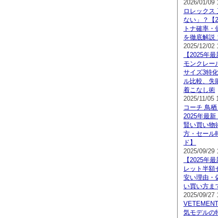
2026/01/09 
ロレックス
ない」？【2
トナ確率・
を徹底解説
2025/12/02 
【2025年
モンクレー
サイズ3特
ル比較、失
着こなし術
2025/11/05 
コーチ 鳥栖
2025年最
賢い買い物
方・セール
ド】
2025/09/29 
【2025年
レット半額
安い理由・
い買い方ま
2025/09/27 
VETEME
気モデルの