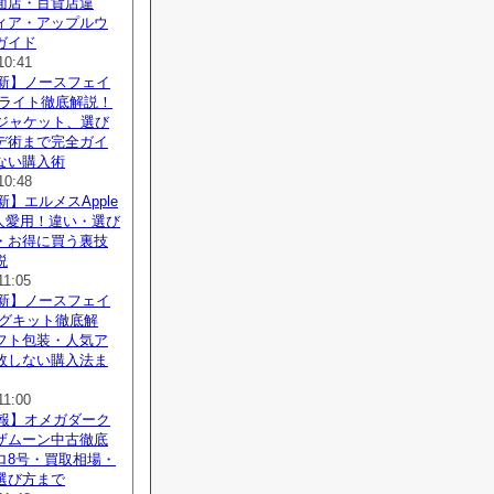
面店・百貨店違
ィア・アップルウ
ガイド
10:41
最新】ノースフェイ
ロライト徹底解説！
sジャケット、選び
デ術まで完全ガイ
ない購入術
10:48
新】エルメスApple
能人愛用！違い・選び
・お得に買う裏技
説
11:05
最新】ノースフェイ
ングキット徹底解
フト包装・人気ア
敗しない購入法ま
11:00
速報】オメガダーク
ザムーン中古徹底
ロ8号・買取相場・
選び方まで