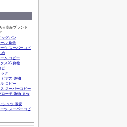
ある高級ブランド
グ
ビッグバン
ール 偽物
ーツ スーパーコピ
すめ
ーム コピー
クス95 偽物
コピー
ィッグ
 ピアス 偽物
ル コピー
ス スーパーコピー
ブローチ 偽物 見分
 tシャツ 激安
ーツ スーパーコピ