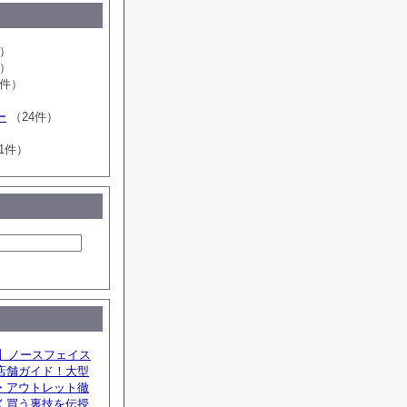
件）
件）
6件）
ー
（24件）
1件）
新】ノースフェイス
店舗ガイド！大型
・アウトレット徹
く買う裏技を伝授