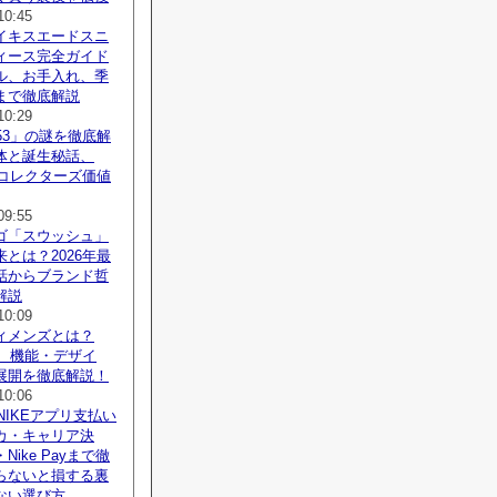
10:45
イキスエードスニ
ィース完全ガイド
ル、お手入れ、季
まで徹底解説
10:29
53」の謎を徹底解
体と誕生秘話、
新コレクターズ価値
09:55
ゴ「スウッシュ」
とは？2026年最
話からブランド哲
解説
10:09
ィメンズとは？
新、機能・デザイ
展開を徹底解説！
10:06
新NIKEアプリ支払い
カ・キャリア決
ike Payまで徹
らないと損する裏
ない選び方