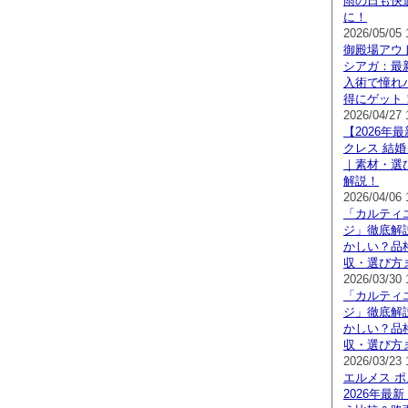
雨の日も快
に！
2026/05/05 
御殿場アウ
シアガ：最
入術で憧れ
得にゲット
2026/04/27 
【2026年
クレス 結婚
｜素材・選
解説！
2026/04/06 
「カルティエ
ジ」徹底解
かしい？品
収・選び方
2026/03/30 
「カルティエ
ジ」徹底解
かしい？品
収・選び方
2026/03/23 
エルメス 
2026年最