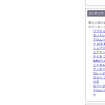
コンテンツ
最も人気の
のランキン
ウブロ 
モンクレ
クロムハ
ー おす
シュプリ
エアマッ
ナイキ 
bobuウ
シャネル
ディオー
ロレック
ロエベ 
け方
セリーヌ
クロムハ
ー