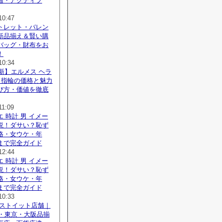
適・アクティブ
10:47
トレット・バレン
新品揃え＆賢い購
バッグ・財布をお
！
10:34
最新】エルメス ヘラ
 指輪の価格と魅力
び方・価値を徹底
11:09
 時計 男 イメー
説！ダサい？恥ず
格・女ウケ・年
まで完全ガイド
12:44
 時計 男 イメー
説！ダサい？恥ず
格・女ウケ・年
まで完全ガイド
10:33
ポストイット店舗｜
新・東京・大阪品揃