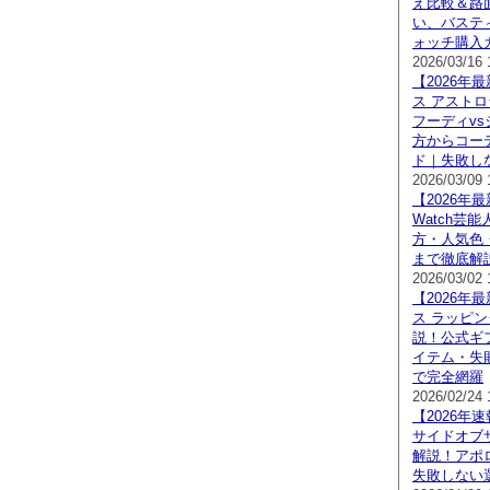
え比較＆路
い、バステ
ォッチ購入
2026/03/16 
【2026年
ス アスト
フーディv
方からコー
ド｜失敗し
2026/03/09 
【2026年最
Watch芸
方・人気色
まで徹底解
2026/03/02 
【2026年
ス ラッピ
説！公式ギ
イテム・失
で完全網羅
2026/02/24 
【2026年
サイドオブ
解説！アポ
失敗しない