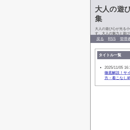
大人の遊
集
大人の遊び心が光る小
す。大人の魅力と遊び
戻る
RSS
管理
タイトル一覧
2025/11/05 16:
徹底解説！サ
方・着こなし