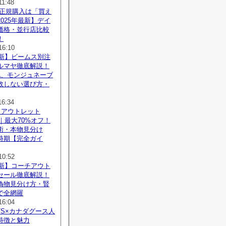
11:48
 正規購入は「買え
025年最新】デイ
価格・並行店比較
！
16:10
最新】ビームス別注
ルマヤ徹底解説！
化、モンジュネーブ
敗しない選び方・
16:34
 アウトレット
新｜最大70%オフ！
術・本物見分け
時期【完全ガイ
10:52
最新】コーチアウト
セール徹底解説！
偽物見分け方・賢
で全網羅
16:04
NTS×カナダグース人
特徴と魅力