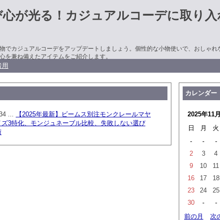
び心が光る！カジュアルコーデに取り入
物でカジュアルコーデをアップデートしましょう。個性的な小物使いで、おしゃれ
心を兼ね備えたアイテムをご紹介します。
者用
カレンダー
34 ...
【2025年最新】ビームス別注モンクレールマヤ
2025年11
イズ3特化、モンジュネーブル比較、失敗しない選び
日
月
火
術
-
-
-
2
3
4
9
10
11
16
17
18
23
24
25
30
-
-
前の月
次